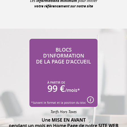
informations minimum
Les
pour initier
votre référencement sur notre site
BLOCS
D'INFORMATION
DE LA PAGE D'ACCUEIL
À PARTIR DE
99 €
/mois*
*Suivant le format et la position du bloc
Tarifs Hors Taxes
Une
MISE EN AVANT
pendant un mois en Home Page de notre
SITE WEB