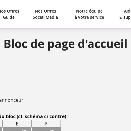
Nos Offres
Nos Offres
Notre équipe
Aid
Guide
Social Media
à votre service
& sup
Bloc de page d'accueil
 l'annonceur
u bloc (
cf. schéma ci-contre
) :
E
F