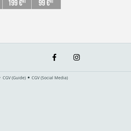
199 €
99 €
HT
HT
CGV (Guide)
CGV (Social Media)