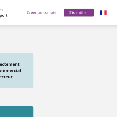
es
Créer un compte
S'identifier
port
rectement
 commercial
ecteur