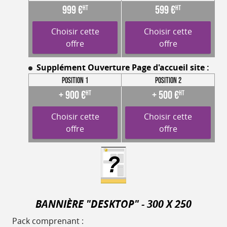
999 €
599 €
HT
HT
Choisir cette
Choisir cette
offre
offre
Supplément Ouverture Page d'accueil site :
Position 1
Position 2
+ 900 €
+ 500 €
HT
HT
Choisir cette
Choisir cette
offre
offre
BANNIÈRE "DESKTOP" - 300 X 250
Pack comprenant :