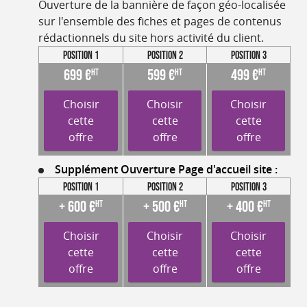
Ouverture de la bannière de façon géo-localisée
sur l'ensemble des fiches et pages de contenus
rédactionnels du site hors activité du client.
Position 1
Position 2
Position 3
699 €
599 €
499 €
HT
HT
HT
Choisir
Choisir
Choisir
cette
cette
cette
offre
offre
offre
Supplément Ouverture Page d'accueil site :
Position 1
Position 2
Position 3
+ 600 €
+ 500 €
+ 400 €
HT
HT
HT
Choisir
Choisir
Choisir
cette
cette
cette
offre
offre
offre